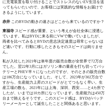
に充電装置を取り付けることでストレスのないEV生活を送
ってもらいたいので、お客様には実践的な情報をお届けで
きるようにしています。
赤井
このBYDの動きの速さはどこから来ているのですか？
東福寺
スピード感が重要、という考えが会社全体に浸透し
ています。私はBYDに来る前にVWで働いていましたが、
両者を比べてみるとBYDの意志決定速度は尋常じゃないほ
ど速いです。行動に移したときもそのスピードは鈍りませ
ん。
私が入社した2021年は単年度の販売台数が全世界で72万台
でした。翌22年3月にはガソリン車の量産を打ち切ってバッ
テリーとPHEV半々になったのですが、そのときの販売台数
は186万台になっていました。そして、2023年が302万台で
すから、生産能力上昇のスピードがとてつもなく早い。生
産工場の数も、2021年には上海、深圳、西安……と4カ所で
したが、いまでは10カ所になっています。生産能力は450万
台まで賄えるそうです。このスピード感は、BYDがバッテ
リーメーカーとして誕生したことと関係あると思います。