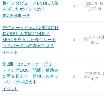
長インタビュー／BYDに人生
2022 年 12
3
127
を賭したポイントは？
月 22 日
電気自動車 一般
BYDオートジャパン東福寺社
長が熱弁＆質問に回答／
2026 年 3 月
SEALを導入したタクシード
0
80
19 日
ライバーさんの現実とは？
イベント
第2回「BYDオーナーズミー
ティング2026」開催／補助金
2026 年 5 月
の壁を超えて「信頼」のネッ
3
362
10 日
トワークが拡大中
イベント