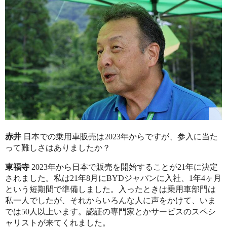
赤井
日本での乗用車販売は2023年からですが、参入に当た
って難しさはありましたか？
東福寺
2023年から日本で販売を開始することが21年に決定
されました。私は21年8月にBYDジャパンに入社、1年4ヶ月
という短期間で準備しました。入ったときは乗用車部門は
私一人でしたが、それからいろんな人に声をかけて、いま
では50人以上います。認証の専門家とかサービスのスペシ
ャリストが来てくれました。