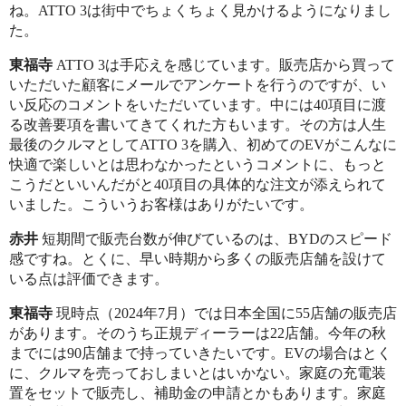
ね。ATTO 3は街中でちょくちょく見かけるようになりまし
た。
東福寺
ATTO 3は手応えを感じています。販売店から買って
いただいた顧客にメールでアンケートを行うのですが、い
い反応のコメントをいただいています。中には40項目に渡
る改善要項を書いてきてくれた方もいます。その方は人生
最後のクルマとしてATTO 3を購入、初めてのEVがこんなに
快適で楽しいとは思わなかったというコメントに、もっと
こうだといいんだがと40項目の具体的な注文が添えられて
いました。こういうお客様はありがたいです。
赤井
短期間で販売台数が伸びているのは、BYDのスピード
感ですね。とくに、早い時期から多くの販売店舗を設けて
いる点は評価できます。
東福寺
現時点（2024年7月）では日本全国に55店舗の販売店
があります。そのうち正規ディーラーは22店舗。今年の秋
までには90店舗まで持っていきたいです。EVの場合はとく
に、クルマを売っておしまいとはいかない。家庭の充電装
置をセットで販売し、補助金の申請とかもあります。家庭