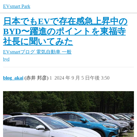
EVsmart Park
日本でもEVで存在感急上昇中の
BYD〜躍進のポイントを東福寺
社長に聞いてみた
EVsmartブログ
電気自動車 一般
byd
blog_akai
(赤井 邦彦)
1
2024 年 9 月 5 日午後 3:50