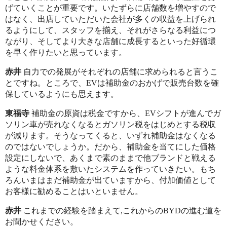
げていくことが重要です。いたずらに店舗数を増やすので
はなく、出店していただいた会社が多くの収益を上げられ
るようにして、スタッフを揃え、それがさらなる利益につ
ながり、そしてより大きな店舗に成長するといった好循環
を早く作りたいと思っています。
赤井
自力での発展がそれぞれの店舗に求められると言うこ
とですね。ところで、EVは補助金のおかげで販売台数を確
保しているようにも思えます。
東福寺
補助金の原資は税金ですから、EVシフトが進んでガ
ソリン車が売れなくなるとガソリン税をはじめとする税収
が減ります。そうなってくると、いずれ補助金はなくなる
のではないでしょうか。だから、補助金を当てにした価格
設定にしないで、あくまで素のままで他ブランドと戦える
ような料金体系を敷いたシステムを作っていきたい。もち
ろんいまはまだ補助金が出ていますから、付加価値として
お客様に勧めることはいといません。
赤井
これまでの経験を踏まえて,これからのBYDの進む道を
お聞かせください。