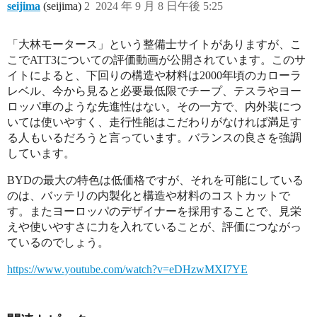
seijima
(seijima)
2
2024 年 9 月 8 日午後 5:25
「大林モータース」という整備士サイトがありますが、こ
こでATT3についての評価動画が公開されています。このサ
イトによると、下回りの構造や材料は2000年頃のカローラ
レベル、今から見ると必要最低限でチープ、テスラやヨー
ロッパ車のような先進性はない。その一方で、内外装につ
いては使いやすく、走行性能はこだわりがなければ満足す
る人もいるだろうと言っています。バランスの良さを強調
しています。
BYDの最大の特色は低価格ですが、それを可能にしている
のは、バッテリの内製化と構造や材料のコストカットで
す。またヨーロッパのデザイナーを採用することで、見栄
えや使いやすさに力を入れていることが、評価につながっ
ているのでしょう。
https://www.youtube.com/watch?v=eDHzwMXI7YE