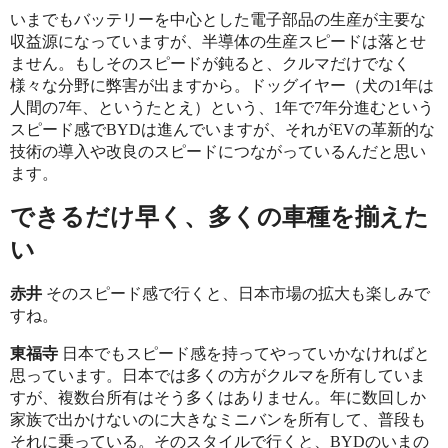
いまでもバッテリーを中心とした電子部品の生産が主要な
収益源になっていますが、半導体の生産スピードは落とせ
ません。もしそのスピードが鈍ると、クルマだけでなく
様々な分野に弊害が出ますから。ドッグイヤー（犬の1年は
人間の7年、というたとえ）という、1年で7年分進むという
スピード感でBYDは進んでいますが、それがEVの革新的な
技術の導入や改良のスピードにつながっているんだと思い
ます。
できるだけ早く、多くの車種を揃えた
い
赤井
そのスピード感で行くと、日本市場の拡大も楽しみで
すね。
東福寺
日本でもスピード感を持ってやっていかなければと
思っています。日本では多くの方がクルマを所有していま
すが、複数台所有はそう多くはありません。年に数回しか
家族で出かけないのに大きなミニバンを所有して、普段も
それに乗っている。そのスタイルで行くと、BYDのいまの