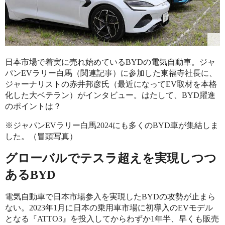
日本市場で着実に売れ始めているBYDの電気自動車。ジャ
パンEVラリー白馬（関連記事）に参加した東福寺社長に、
ジャーナリストの赤井邦彦氏（最近になってEV取材を本格
化した大ベテラン）がインタビュー。はたして、BYD躍進
のポイントは？
※ジャパンEVラリー白馬2024にも多くのBYD車が集結しま
した。（冒頭写真）
グローバルでテスラ超えを実現しつつ
あるBYD
電気自動車で日本市場参入を実現したBYDの攻勢が止まら
ない。2023年1月に日本の乗用車市場に初導入のEVモデル
となる『ATTO3』を投入してからわずか1年半、早くも販売