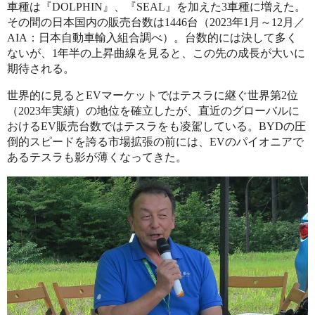
車種は『DOLPHIN』、『SEAL』を加えた3車種に増えた。
その間の日本国内の販売台数は1446台（2023年1月～12月／
AIA：日本自動車輸入組合調べ）。台数的には決して多く
ないが、1年半の上昇曲線を見ると、この先の成長が大いに
期待される。
世界的に見るとEVマーケットではテスラに継ぐ世界第2位
（2023年実績）の地位を確立したが、直近のグローバルに
おけるEV販売台数ではテスラをも凌駕している。BYDの圧
倒的スピードを誇る市場拡張の前には、EVのパイオニアで
あるテスラも影が薄くなってきた。