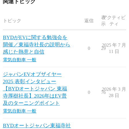
関連トピック
表
アクティビ
トピック
返信
示
ティ
BYDがEVに関する勉強会を
開催／東福寺社長の説明から
2025 年 7 月
0
29
感じた熱意と自信
11 日
電気自動車 一般
ジャパンEVオブザイヤー
2025 表彰インタビュー
【BYDオートジャパン 東福
2026 年 3 月
0
76
寺厚樹社長】2026年はEV普
28 日
及のターニングポイント
電気自動車 一般
BYDオートジャパン東福寺社