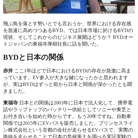
飛ぶ鳥を落とす勢いとでも言おうか、世界における存在感
を急速に高めつつあるBYD。では日本市場に於けるBYDの
現状、そしてこれからのビジネス展開はどうか？ BYDオー
トジャパンの東福寺厚樹社長に話を聞いた。
BYDと日本の関係
赤井
ここ1年ほどで日本におけるBYDの存在が急激に高ま
っています。EV参入が大きな鍵になったかと思われます
が、実はBYDはずっと前から日本と関係が深かったとも聞
きました。
東福寺
日本との関係は2003年に日本で法人化して、携帯電
話やラップトップのバッテリー供給としてソニーや東芝と
お付き合いを始めた時からです。もう20年ですね。自動車
関係では2015年にEVバスを販売しました。プリンセスライ
ン株式会社という京都の会社が走らせるEVバスで、実際の
路線を走らせることで日本の気候風土を調べる実証実験の