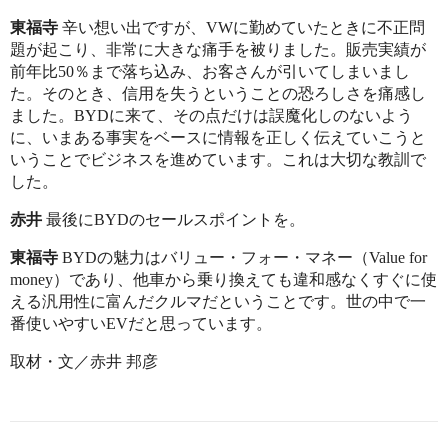
東福寺
辛い想い出ですが、VWに勤めていたときに不正問
題が起こり、非常に大きな痛手を被りました。販売実績が
前年比50％まで落ち込み、お客さんが引いてしまいまし
た。そのとき、信用を失うということの恐ろしさを痛感し
ました。BYDに来て、その点だけは誤魔化しのないよう
に、いまある事実をベースに情報を正しく伝えていこうと
いうことでビジネスを進めています。これは大切な教訓で
した。
赤井
最後にBYDのセールスポイントを。
東福寺
BYDの魅力はバリュー・フォー・マネー（Value for
money）であり、他車から乗り換えても違和感なくすぐに使
える汎用性に富んだクルマだということです。世の中で一
番使いやすいEVだと思っています。
取材・文／赤井 邦彦